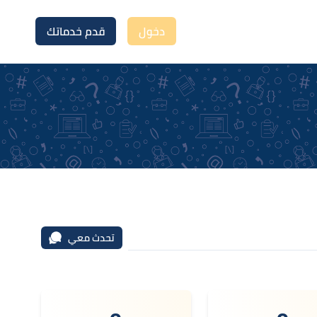
دخول
قدم خدماتك
تحدث معي