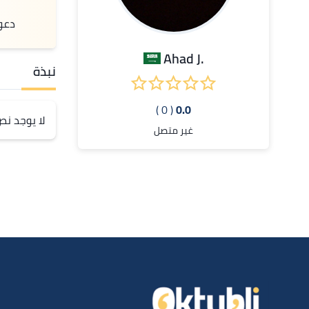
دعو
.Ahad J
نبذة
( 0 )
0.0
لا يوجد ن
غير متصل