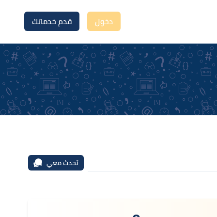
دخول
قدم خدماتك
تحدث معي