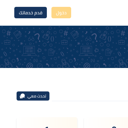
دخول
قدم خدماتك
تحدث معي