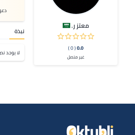
دعو
معتز ر.
نبذة
( 0 )
0.0
لا يوجد ن
غير متصل