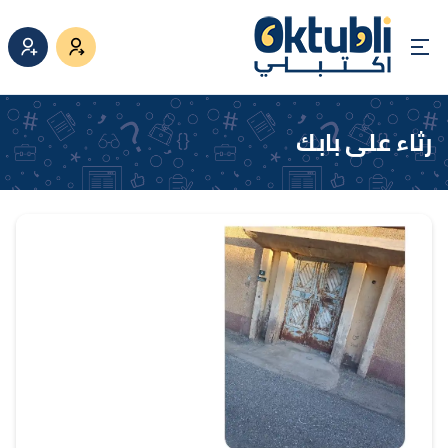
رثاء على بابك