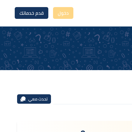
دخول
قدم خدماتك
تحدث معي