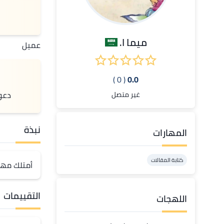
ميما ا.
عميل
( 0 )
0.0
دعو
غير متصل
نبذة
المهارات
كتابة المقالات
أمتلك مهار
التقييمات
اللهجات