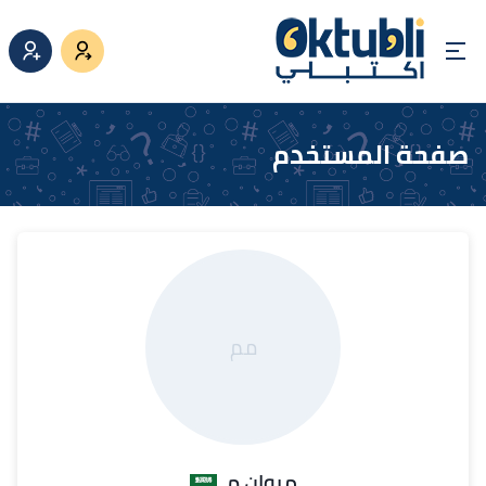
صفحة المستخدم
مم
مروان م.