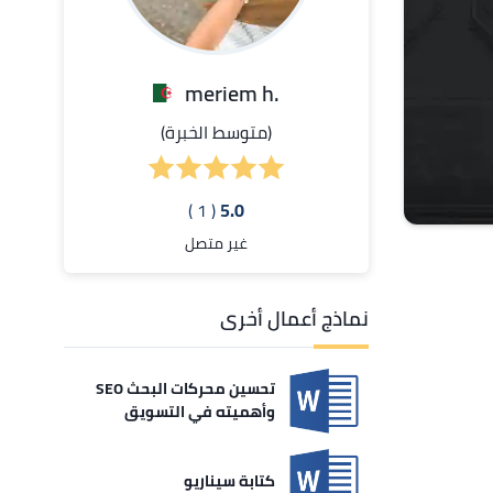
.meriem h
(متوسط الخبرة)
( 1 )
5.0
غير متصل
نماذج أعمال أخرى
تحسين محركات البحث SEO
وأهميته في التسويق
الإلكتروني
كتابة سيناريو