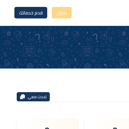
دخول
قدم خدماتك
تحدث معي