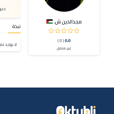
دعو
مجدالدين ش.
نبذة
( 0 )
0.0
لا يوجد ن
غير متصل