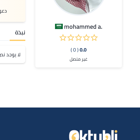
دعو
.mohammed a
نبذة
( 0 )
0.0
لا يوجد ن
غير متصل