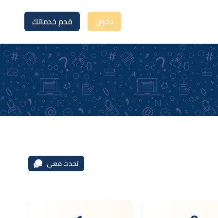
دخول
قدم خدماتك
تحدث معي