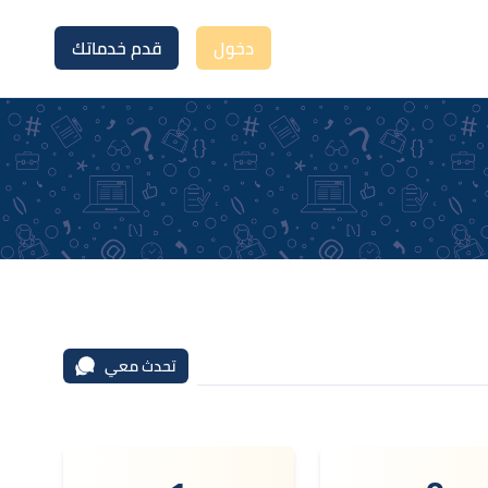
دخول
قدم خدماتك
تحدث معي