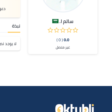
دعو
سالم ا.
نبذة
( 0 )
0.0
لا يوجد ن
غير متصل