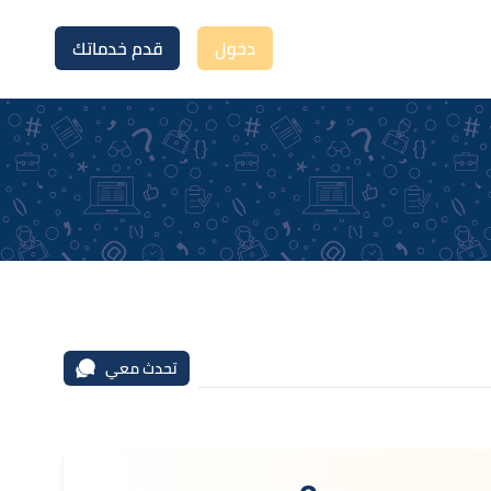
دخول
قدم خدماتك
تحدث معي