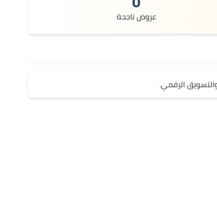
0
عروض ناجحة