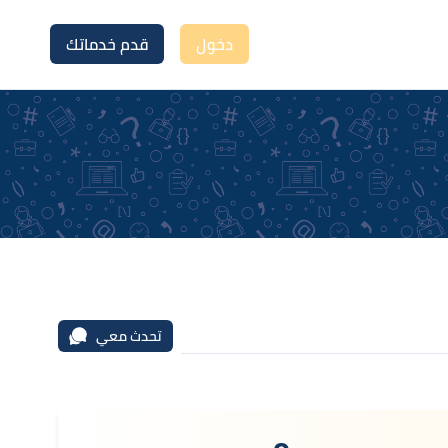
دخول
قدم خدماتك
تحدث معي