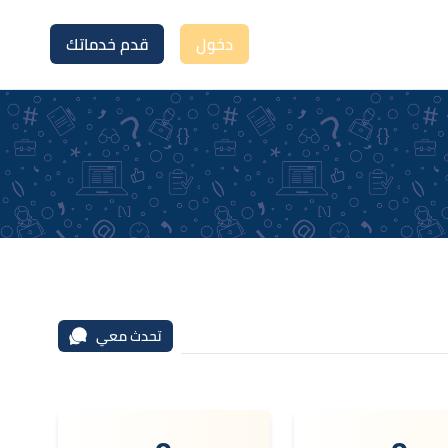
دخول
قدم خدماتك
تحدث معي