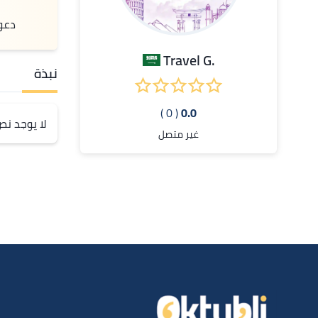
دعو
.Travel G
نبذة
( 0 )
0.0
لا يوجد ن
غير متصل