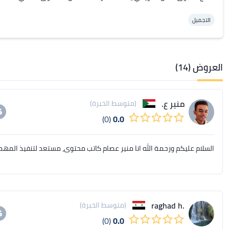
التجميل
العروض (14)
منير ع.
(متوسط الخبرة)
(0)
0.0
السلام عليكم ورحمة الله انا منير عصام كاتب محتوى، مستعد لتنفيذ المهم
.raghad h
(متوسط الخبرة)
(0)
0.0