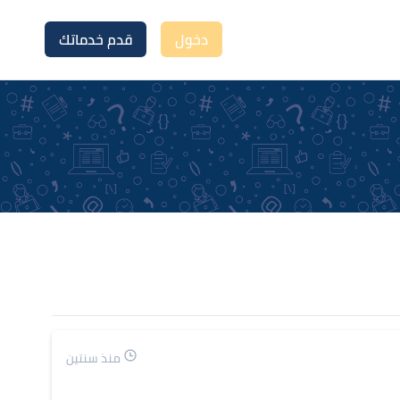
دخول
قدم خدماتك
منذ سنتين