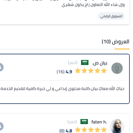
وإن شاء الله التعاون راح يكون شهري
التسويق الرقمي
العروض (10)
بيان ص.
(خبير)
(16)
4.9
حياكِ الله معاكِ بيان كاتبة محتوى إبداعي و لي خبرة كافية لتقديم الخدمة 
.faten h
(خبير)
(8)
4.8