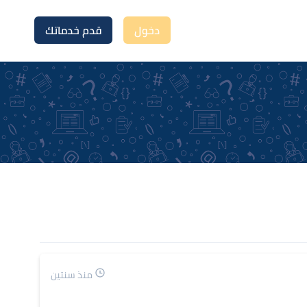
دخول
قدم خدماتك
منذ سنتين