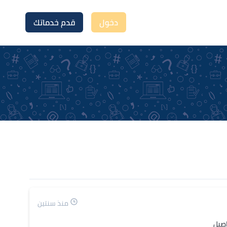
دخول
قدم خدماتك
منذ سنتين