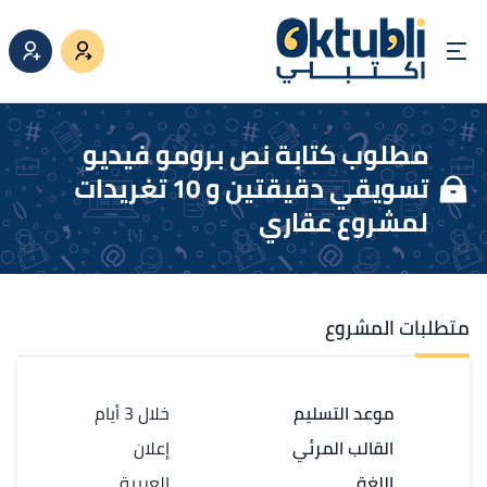
مطلوب كتابة نص برومو فيديو
تسويقي دقيقتين و 10 تغريدات
لمشروع عقاري
متطلبات المشروع
موعد التسليم
خلال 3 أيام
القالب المرئي
إعلان
اللغة
العربية