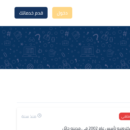
دخول
قدم خدماتك
منذ سنة
ملغي
ام 2002 في مدينه حائل