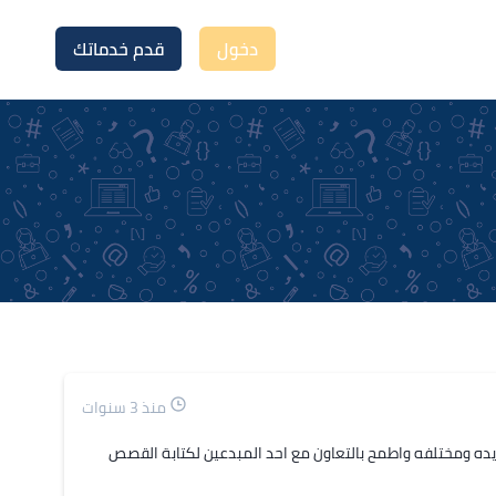
دخول
قدم خدماتك
منذ 3 سنوات
يده ومختلفه واطمح بالتعاون مع احد المبدعين لكتابة القصص